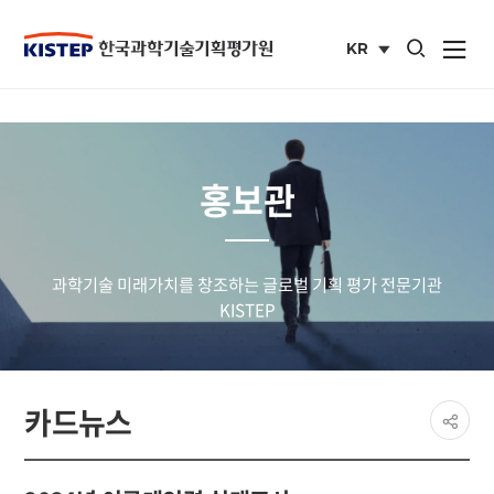
통합검색 열기
KR
사이트맵 열
국문
사이트
홍보관
과학기술 미래가치를 창조하는 글로벌 기획 평가 전문기관
KISTEP
페이
카드뉴스
공유
share