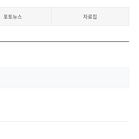
공유하
Print
share
포토뉴스
자료집