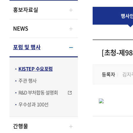
홍보자료실
행사
NEWS
포럼 및 행사
[초청-제98
KISTEP 수요포럼
등록자
김지
주관 행사
R&D 부처합동 설명회
우수성과 100선
간행물