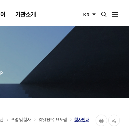
통합검색 열기
참여
기관소개
KR
사이
열기
국문
사이트
P
페이지
관
포럼 및 행사
KISTEP 수요포럼
행사안내