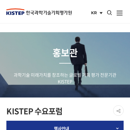
통합검색 열기
KR
사이트맵 열
국문
사이트
홍보관
과학기술 미래가치를 창조하는 글로벌 기획 평가 전문기관
KISTEP
페이
KISTEP 수요포럼
공유
share
행사안내