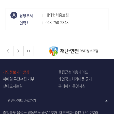
콘텐츠
대외협력홍보팀
담당부서
정보책임자
043-750-2348
연락처
배너존
정지
개인정보처리방침
웹접근성이용가이드
이메일 무단수집 거부
개인정보처리내용 공개
찾아오시는길
홈페이지 운영지침
관련사이트 바로가기
충청북도 음성군 맹동면 원중로 1339
대표전화 :
043-750-2300