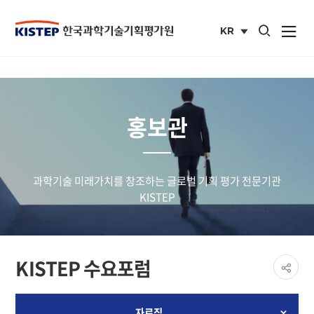
통합검색 열기
KR
사이트맵 열
국문
사이트
홍보관
과학기술 미래가치를 창조하는 글로벌 기획 평가 전문기관
KISTEP
페이
KISTEP 수요포럼
공유
share
자료집