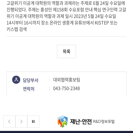
목록
콘텐츠
대외협력홍보팀
담당부서
정보책임자
043-750-2348
연락처
배너존
정지