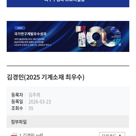
김경민(2025 기계소재 최우수)
등록자
김주희
등록일
2026-03-23
조회수
55
첨부파일
1.김경민.pdf
다운로드