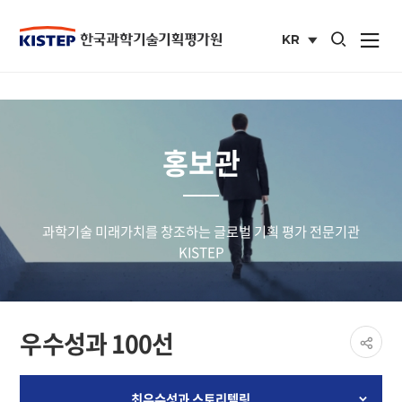
통합검색 열기
KR
사이트맵 열
국문
사이트
홍보관
과학기술 미래가치를 창조하는 글로벌 기획 평가 전문기관
KISTEP
페이
우수성과 100선
공유
share
최우수성과 스토리텔링