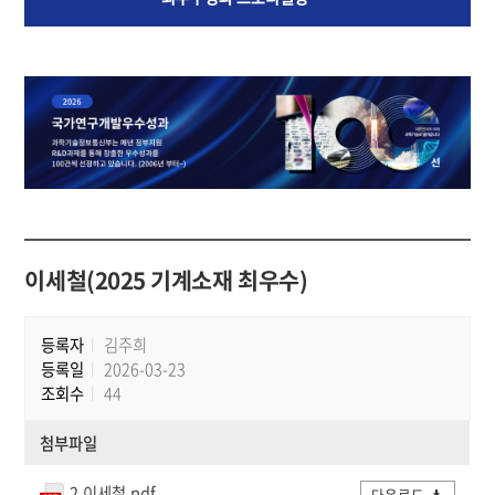
이세철(2025 기계소재 최우수)
등록자
김주희
등록일
2026-03-23
조회수
44
첨부파일
2.이세철.pdf
다운로드