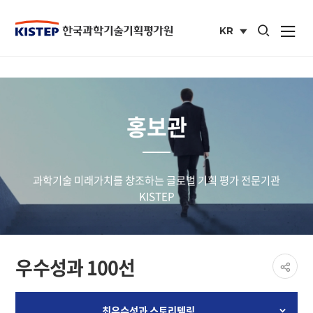
통합검색 열기
KR
사이트맵 열
국문
사이트
홍보관
과학기술 미래가치를 창조하는 글로벌 기획 평가 전문기관
KISTEP
페이
우수성과 100선
공유
share
최우수성과 스토리텔링