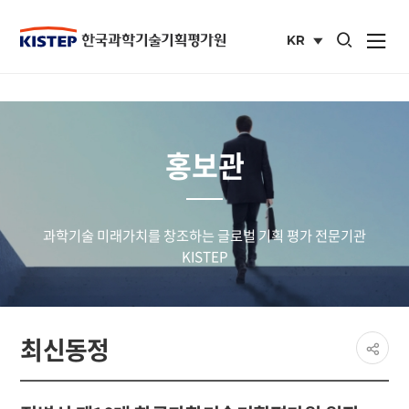
통합검색 열기
KR
사이트맵 열
국문
사이트
홍보관
과학기술 미래가치를 창조하는 글로벌 기획 평가 전문기관
KISTEP
페이
최신동정
공유
share