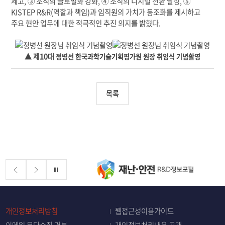
제고
,
③
조직의 글로벌화 강화
,
④
조직의 디지털 전환 달성
,
⑤
KISTEP R&R(
역할과 책임
)
과 임직원의 가치가 동조화를 제시하고
주요 현안 업무에 대한 적극적인 추진 의지를 밝혔다
.
▲ 제10대
정
병
선
한국과학기술기획평가원
원장 취임식 기념촬영
목록
배너존
정지
개인정보처리방침
웹접근성이용가이드
이메일 무단수집 거부
개인정보처리내용 공개