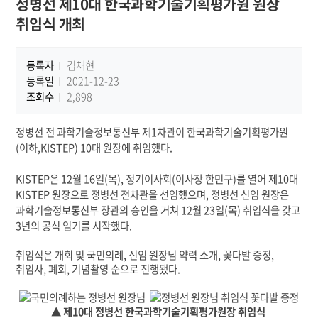
정병선 제10대 한국과학기술기획평가원 원장
취임식 개최
등록자
김채현
등록일
2021-12-23
조회수
2,898
정병선 전 과학기술정보통신부 제
1
차관이 한국과학기술기획평가원
(
이하
,KISTEP) 10
대 원장에 취임했다
.
KISTEP
은
12
월
16
일
(
목
),
정기이사회
(
이사장 한민구
)
를 열어 제
10
대
KISTEP
원장으로 정병선 전차관을 선임했으며
,
정병선 신임 원장은
과학기술정보통신부 장관의 승인을 거쳐
12
월
23
일
(
목
)
취임식을 갖고
3
년의 공식 임기를 시작했다
.
취임식은 개회 및 국민의례, 신임 원장님 약력 소개, 꽃다발 증정,
취임사, 폐회, 기념촬영 순으로 진행됐다.
▲ 제10대 정병선
한국과학기술기획평가원장 취임식