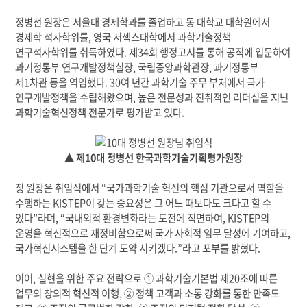
정병선 원장은 서울대 경제학과를 졸업하고 동 대학교 대학원에서
경제학 석사학위를
,
영국 서섹스대학에서 과학기술정책
연구석사학위를 취득하였다
.
제
34
회 행정고시를 통해 공직에 입문하여
과기정통부 연구개발정책실장
,
국립중앙과학관장
,
과기정통부
제
1
차관 등을 역임했다
. 30
여 년간 과학기술 주무 부처에서 국가
연구개발정책을 수립해왔으며
,
높은 전문성과 진취적인 리더십을 지닌
과학기술혁신정책 전문가로 평가받고 있다
.
▲ 제10대 정병선 한국과학기술기획평가원장
정 원장은 취임식에서
“
국가과학기술 혁신의 핵심 기관으로서 역할을
수행하는
KISTEP
이 갖는 중요성은 그 어느 때보다도 크다고 할 수
있다
”
라며
, “
국내외적 환경변화라는 도전에 직면하여
, KISTEP
의
운영을 혁신적으로 재정비함으로써 국가 사회적 임무 달성에 기여하고
,
국가혁신시스템을 한 단계 도약 시키겠다
.”
라고 포부를 밝혔다
.
이어
,
실현을 위한 주요 전략으로
①
과학기술기본법 제
20
조에 따른
업무의 창의적 혁신적 이행
,
②
정책 고객과 소통 강화를 통한 만족도