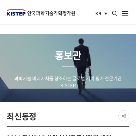
통합검색 열기
KR
사이트맵 열
국문
사이트
홍보관
과학기술 미래가치를 창조하는 글로벌 기획 평가 전문기관
KISTEP
페이
최신동정
공유
share