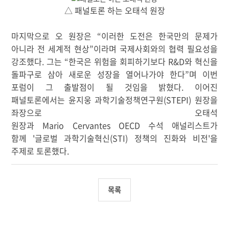
△ 패널토론 하는 오태석 원장
마지막으로 오 원장은
“
이러한 도전은 한국만의 문제가
아니라 전 세계적 현상
”
이라며 국제사회와의 협력 필요성을
강조했다
.
그는
“
한국은 위험을 회피하기보다
R&D
와 혁신을
돌파구로 삼아 새로운 성장을 열어나가야 한다
”
며 이번
포럼이 그 출발점이 될 것임을 밝혔다
. 이어진
패널토론에서는
윤지웅 과학기술정책연구원(STEPI)
원
장을
좌장으로
오태석
원장과
M
a
r
i
o
C
e
r
v
a
n
t
e
s
O
E
C
D
수석
애
널
리
스
트가
함께 '글로벌 과학기술혁신(STI) 정책의 진화와 비전'을
주제로 토론했다.
목록