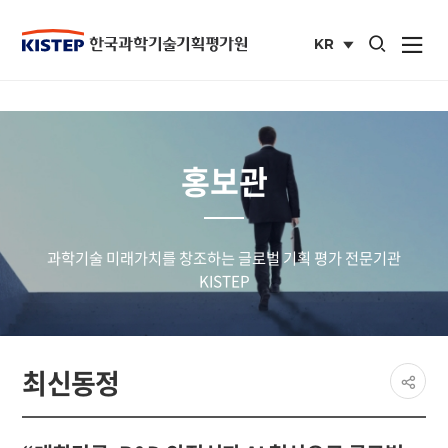
통합검색 열기
KR
사이트맵 열
국문
사이트
홍보관
과학기술 미래가치를 창조하는 글로벌 기획 평가 전문기관
KISTEP
페이
최신동정
공유
share