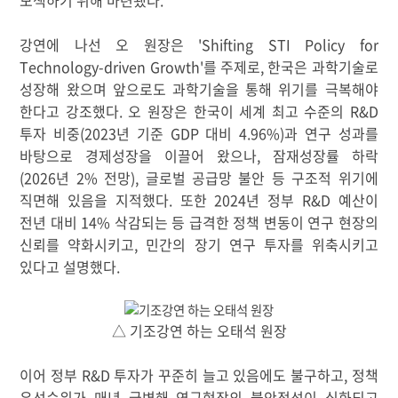
강연에 나선 오 원장은 'Shifting STI Policy for
Technology-driven Growth'
를 주제로
,
한국은 과학기술로
성장해 왔으며 앞으로도 과학기술을 통해 위기를 극복해야
한다고 강조했다
. 오 원장은
한국이 세계 최고 수준의
R&D
투자 비중
(2023
년 기준
GDP
대비
4.96%)
과 연구 성과를
바탕으로 경제성장을 이끌어 왔으나
,
잠재성장률 하락
(2026
년
2%
전망
),
글로벌 공급망 불안 등 구조적 위기에
직면해 있음을 지적했다
.
또한
2024
년 정부
R&D
예산이
전년 대비
14%
삭감되는 등 급격한 정책 변동이 연구 현장의
신뢰를 약화시키고
,
민간의 장기 연구 투자를 위축시키고
있다고 설명했다
.
△ 기조강연 하는 오태석 원장
이어 정부
R&D
투자가 꾸준히 늘고 있음에도 불구하고
,
정책
우선순위가 매년 급변해 연구현장의 불안정성이 심화되고