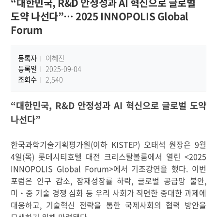
“대한민국, R&D 안정성과 AI 혁신으로 글로벌
도약 나선다”… 2025 INNOPOLIS Global
Forum
등록자
이혜진
등록일
2025-09-04
조회수
2,540
“
대한민국
, R&D
안정성과
AI
혁신으로 글로벌 도약
나선다
”
한국과학기술기획평가원
(
이하
KISTEP)
오태석 원장은
9
월
4
일
(
목
)
롯데시티호텔 대전 크리스탈볼룸에서 열린
<2025
INNOPOLIS Global Forum>
에서 기조강연을 했다
.
이번
포럼은 인구 감소
,
잠재성장률 하락
,
글로벌 공급망 불안
,
미
‧
중 기술 경쟁 심화 등 우리 사회가 직면한 중대한 과제에
대응하고
,
기술혁신 전략을 통한 국제사회의 협력 방안을
모색하기 위해 마련됐다
.