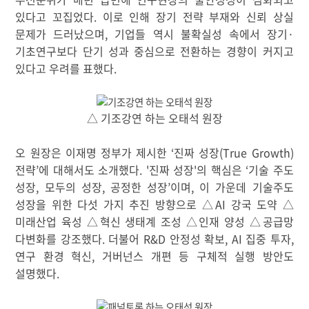
있다고 꼬집었다
.
이로 인해 장기 전략 부재와 신뢰 상실
문제가 드러났으며
,
기업들 역시 불확실성 속에서 장기
·
기초연구보다 단기 성과 중심으로 전환하는 경향이 커지고
있다고 우려를 표했다
.
△ 기조강연 하는 오태석 원장
오 원장은 이재명 정부가 제시한
‘
진짜 성장
(True Growth)
전략
’
에 대해서도 소개했다
. '진짜 성장'의
핵심은
‘
기술 주도
성장
,
모두의 성장
,
공정한 성장
’
이며
,
이 가운데 기술주도
성장을 위한 다섯 가지 추진 방향으로
△
AI
강국 도약
△
미래산업 육성
△
혁신 생태계 조성
△
인재 양성
△
공급망
다변화를 강조했다
.
더불어
R&D
안정성 확보
, AI
집중 투자
,
연구 환경 혁신
,
거버넌스 개편 등 구체적 실행 방안도
설명했다
.