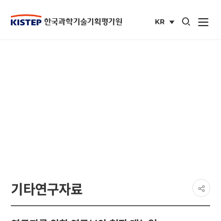
통합검색 열기
KR
사이트맵 열
국문
사이트
KISTEP 발간물
과학기술 미래가치를 창조하는 글로벌 기획 평가 전문기관
KISTEP
페이
기타연구자료
공유
share