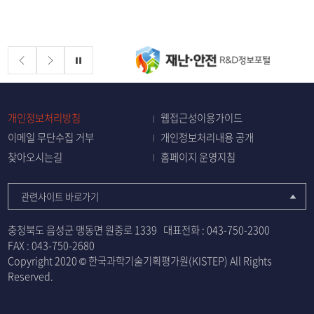
배너존
정지
개인정보처리방침
웹접근성이용가이드
이메일 무단수집 거부
개인정보처리내용 공개
찾아오시는길
홈페이지 운영지침
관련사이트 바로가기
충청북도 음성군 맹동면 원중로 1339
대표전화 :
043-750-2300
FAX : 043-750-2680
Copyright 2020 © 한국과학기술기획평가원(KISTEP) All Rights
Reserved.