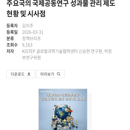
주요국의 국제공동연구 성과물 관리 제도
현황 및 시사점
등록자
김지주
등록일
2026-03-31
분류
정책브리프
조회수
9,163
저자
KISTEP 글로벌과학기술협력센터 신승현 연구원, 허정
부연구위원
다운로드
미리보기