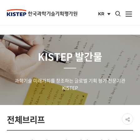
통합검색 열기
KR
사이트맵 열
국문
사이트
KISTEP 발간물
과학기술 미래가치를 창조하는 글로벌 기획 평가 전문기관
KISTEP
페이
전체브리프
공유
share