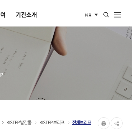
통합검색 열기
참여
기관소개
KR
사이
열기
국문
사이트
P
페이지
홈
KISTEP 발간물
KISTEP 브리프
전체브리프