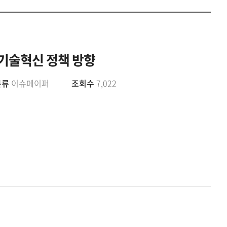
공유하
Print
share
기술혁신 정책 방향
분류
이슈페이퍼
조회수
7,022