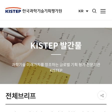
통합검색 열기
KR
사이트맵 열
국문
사이트
KISTEP 발간물
과학기술 미래가치를 창조하는 글로벌 기획 평가 전문기관
KISTEP
페이
전체브리프
공유
share