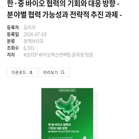
한·중 바이오 협력의 기회와 대응 방향 -
분야별 협력 가능성과 전략적 추진 과제 -
등록자
김지주
등록일
2026-07-03
분류
정책브리프
조회수
6,501
저자
KISTEP 바이오혁신전략팀 윤희정 팀장
다운로드
미리보기