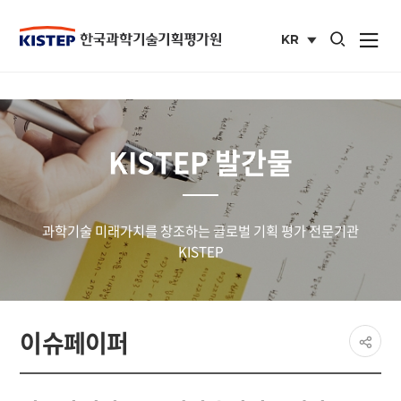
통합검색 열기
KR
사이트맵 열
국문
사이트
KISTEP 발간물
과학기술 미래가치를 창조하는 글로벌 기획 평가 전문기관
KISTEP
페이
이슈페이퍼
공유
share