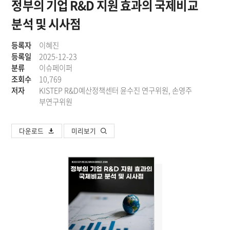
정부의 기업 R&D 지원 효과의 국제비교
분석 및 시사점
등록자
이혜진
등록일
2025-12-23
분류
이슈페이퍼
조회수
10,769
저자
KISTEP R&D예산정책센터 윤수진 연구위원, 손영주
부연구위원
다운로드
미리보기