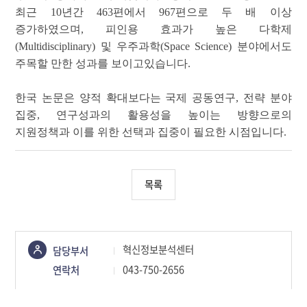
최근
10
년간
463
편에서
967
편으로 두 배 이상
증가하였으며, 피인용 효과가 높은 다학제
(Multidisciplinary)
및 우주과학
(Space Science)
분야에서도
주목할 만한 성과를 보이고있습니다
.
한국 논문은 양적 확대보다는 국제 공동연구
,
전략 분야
집중
,
연구성과의 활용성을 높이는 방향으로의
지원정책과 이를 위한 선택과 집중이 필요한 시점입니다
.
목록
콘텐츠
혁신정보분석센터
담당부서
정보책임자
043-750-2656
연락처