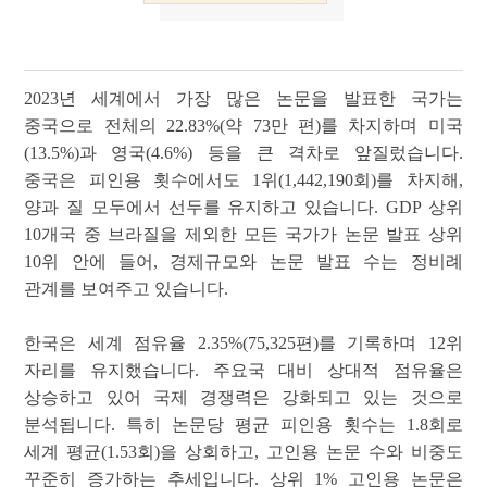
2023
년 세계에서 가장 많은 논문을 발표한 국가는
중국으로 전체의
22.83%(
약
73
만 편
)
를 차지하며 미국
(13.5%)
과 영국
(4.6%)
등을 큰 격차로 앞질렀습니다
.
중국은 피인용 횟수에서도
1
위
(1,442,190
회
)
를 차지해
,
양과 질 모두에서 선두를 유지하고 있습니다
. GDP
상위
10
개국 중 브라질을 제외한 모든 국가가 논문 발표 상위
10
위 안에 들어
,
경제규모와 논문 발표 수는 정비례
관계를 보여주고 있습니다
.
한국은 세계 점유율
2.35%(75,325
편
)
를 기록하며
12
위
자리를 유지했습니다
.
주요국 대비 상대적 점유율은
상승하고 있어 국제 경쟁력은 강화되고 있는 것으로
분석됩니다
.
특히 논문당 평균 피인용 횟수는
1.8
회로
세계 평균
(1.53
회
)
을 상회하고
,
고인용 논문 수와 비중도
꾸준히 증가하는 추세입니다
.
상위
1%
고인용 논문은