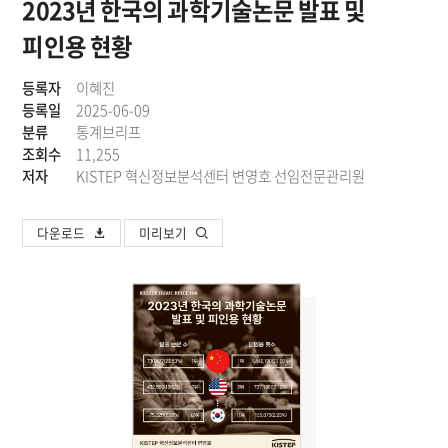
2023년 한국의 과학기술논문 발표 및
피인용 현황
등록자
이혜진
등록일
2025-06-09
분류
통계브리프
조회수
11,255
저자
KISTEP 혁신정보분석센터 변영호 선임전문관리원
다운로드
미리보기