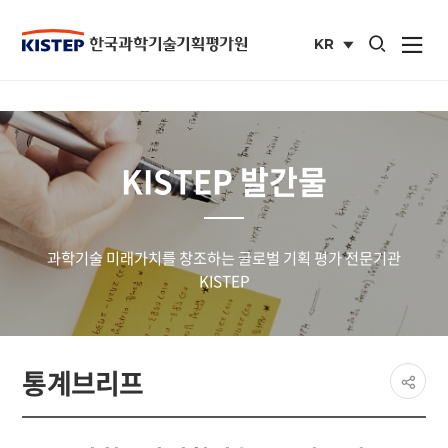
통합검색 열기
KR
사이트맵 열
국문
사이트
KISTEP 발간물
과학기술 미래가치를 창조하는 글로벌 기획 평가 전문기관
KISTEP
페이
통계브리프
공유
share