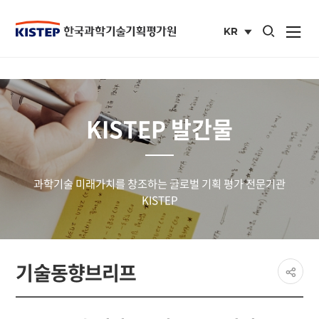
통합검색 열기
KR
사이트맵 열
국문
사이트
KISTEP 발간물
과학기술 미래가치를 창조하는 글로벌 기획 평가 전문기관
KISTEP
페이
기술동향브리프
공유
share