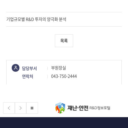
기업규모별 R&D 투자의 양극화 분석
목록
콘텐츠
부원장실
담당부서
정보책임자
043-750-2444
연락처
배너존
정지