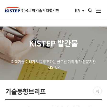
통합검색 열기
KR
사이트맵 열
국문
사이트
KISTEP 발간물
과학기술 미래가치를 창조하는 글로벌 기획 평가 전문기관
KISTEP
페이
기술동향브리프
공유
share