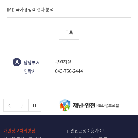
IMD 국가경쟁력 결과 분석
목록
콘텐츠
부원장실
담당부서
정보책임자
043-750-2444
연락처
배너존
정지
개인정보처리방침
웹접근성이용가이드