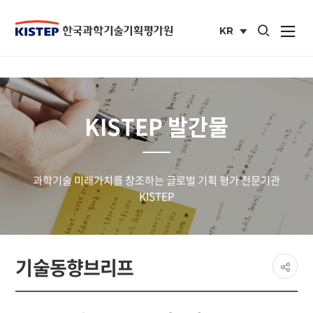
통합검색 열기
KR
사이트맵 열
국문
사이트
KISTEP 발간물
과학기술 미래가치를 창조하는 글로벌 기획 평가 전문기관
KISTEP
페이
기술동향브리프
공유
share