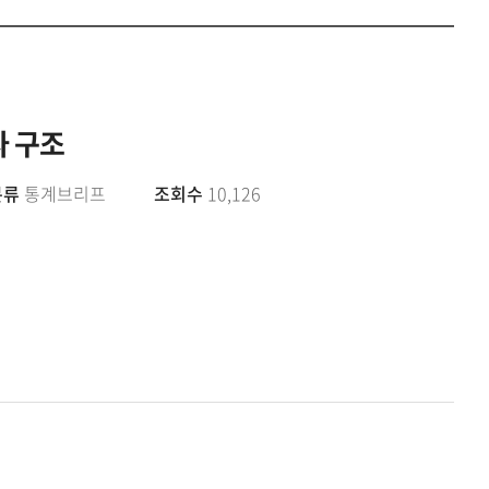
공유하
Print
share
자 구조
분류
통계브리프
조회수
10,126