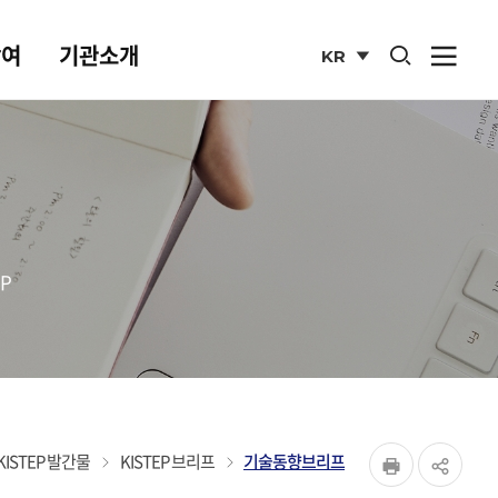
통합검색 열기
참여
기관소개
KR
사이
열기
국문
사이트
P
페이지
KISTEP 발간물
KISTEP 브리프
기술동향브리프