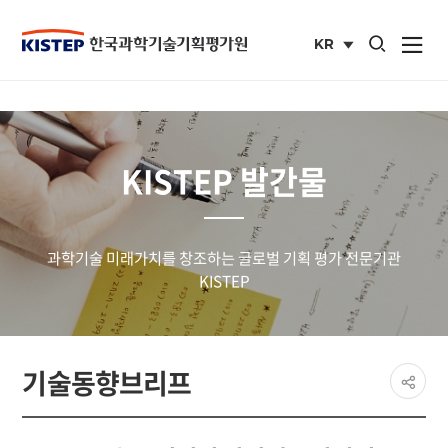
통합검색 열기
KR
사이트맵 열
국문
사이트
KISTEP 발간물
과학기술 미래가치를 창조하는 글로벌 기획 평가 전문기관
KISTEP
페이
기술동향브리프
공유
share