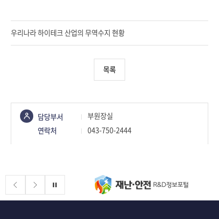
우리나라 하이테크 산업의 무역수지 현황
목록
콘텐츠
부원장실
담당부서
정보책임자
043-750-2444
연락처
배너존
정지