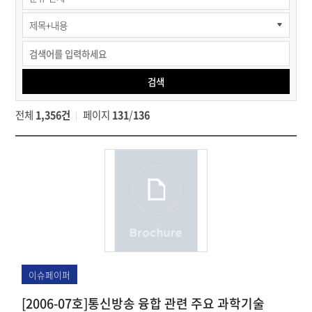
>
KISTEP
브리프
>
전체브리프
검색
검색
전체
1,356건
페이지
131
/
136
이슈페이퍼
[2006-07호]통신방송 융합 관련 주요 과학기술