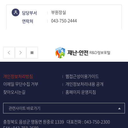
콘텐츠
부원장실
담당부서
정보책임자
043-750-2444
연락처
배너존
정지
개인정보처리방침
웹접근성이용가이드
이메일 무단수집 거부
개인정보처리내용 공개
찾아오시는길
홈페이지 운영지침
관련사이트 바로가기
충청북도 음성군 맹동면 원중로 1339
대표전화 :
043-750-2300