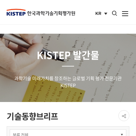
통합검색 열기
KR
사이트맵 열
국문
사이트
KISTEP 발간물
과학기술 미래가치를 창조하는 글로벌 기획 평가 전문기관
KISTEP
페이
기술동향브리프
공유
share
주요
사업