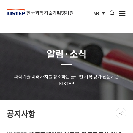
통합검색 열기
KR
사이트맵 열
국문
사이트
알림·소식
과학기술 미래가치를 창조하는 글로벌 기획 평가 전문기관
KISTEP
페이
공지사항
공유
share