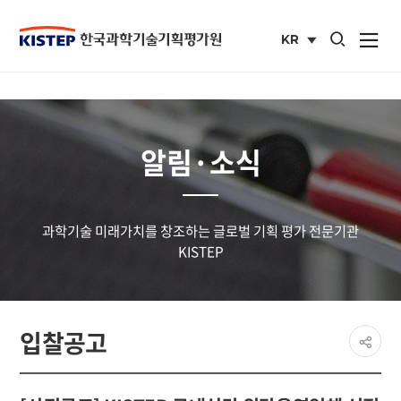
통합검색 열기
KR
사이트맵 열
국문
사이트
알림·소식
과학기술 미래가치를 창조하는 글로벌 기획 평가 전문기관
KISTEP
페이
입찰공고
공유
share