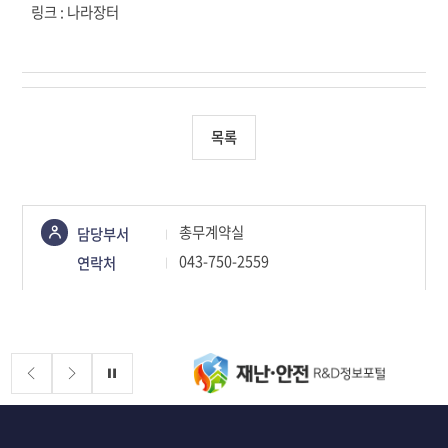
링크 :
나라장터
목록
콘텐츠
총무계약실
담당부서
정보책임자
043-750-2559
연락처
배너존
정지