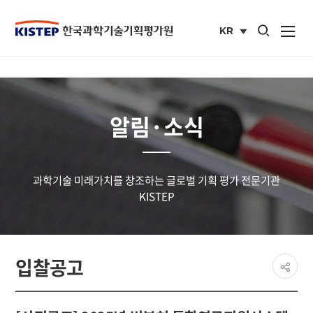
통합검색 열기
KR
사이트맵 열
국문
사이트
알림·소식
과학기술 미래가치를 창조하는 글로벌 기획 평가 전문기관
KISTEP
페이
입찰공고
공유
share