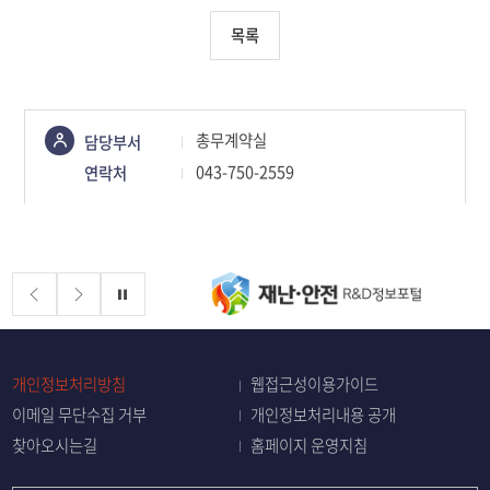
목록
콘텐츠
총무계약실
담당부서
정보책임자
043-750-2559
연락처
배너존
정지
개인정보처리방침
웹접근성이용가이드
이메일 무단수집 거부
개인정보처리내용 공개
찾아오시는길
홈페이지 운영지침