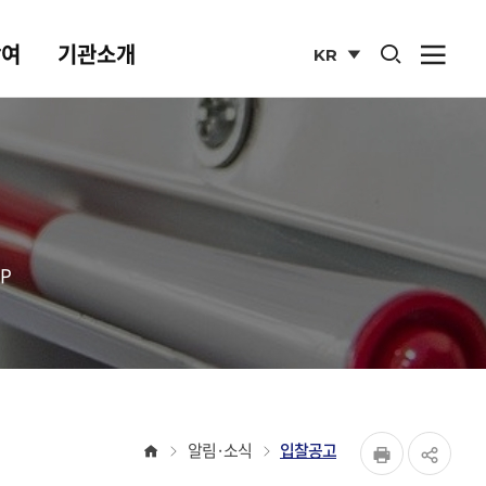
통합검색 열기
참여
기관소개
KR
사이
열기
국문
사이트
P
페이지
홈
알림·소식
입찰공고