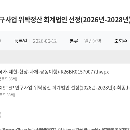
 연구사업 위탁정산 회계법인 선정(2026년-2028
훈
등록일
2026-06-12
분류
일반용역
조회수
가-제한-협상-자체-공동이행)-R26BK01570077.hwpx
다운로드 35회)
ISTEP 연구사업 위탁정산 회계법인 선정(2026년-2028년))-최종.h
운로드 33회)
ps://www.g2b.go.kr/link/PNPE027_01/single/?bidPbancNo=R26BK01570