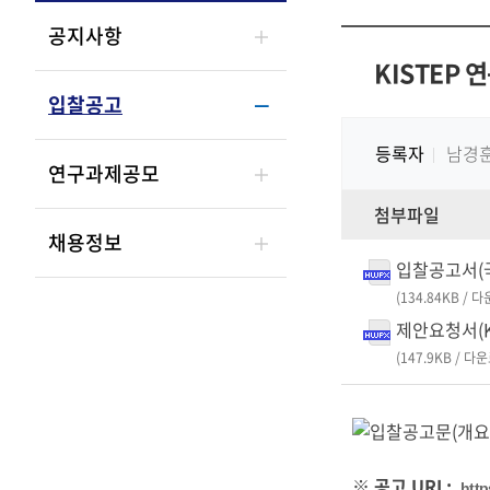
공지사항
KISTEP
입찰공고
등록자
남경
연구과제공모
첨부파일
채용정보
입찰공고서(국
(134.84KB / 
제안요청서(K
(147.9KB / 다
※ 공고 URL:
htt