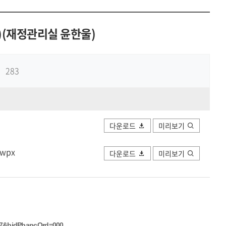
공유하
Print
share
년)(재정관리실 윤한울)
283
다운로드
미리보기
wpx
다운로드
미리보기
077&bidPbancOrd=000