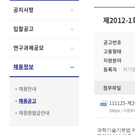
공지사항
제2012-
입찰공고
공고번호
연구과제공모
고용형태
지원분야
채용정보
등록자
허기
첨부파일
채용안내
채용공고
111125-제
(0Byte / 다운로
제증명발급안내
과학기술기본법 