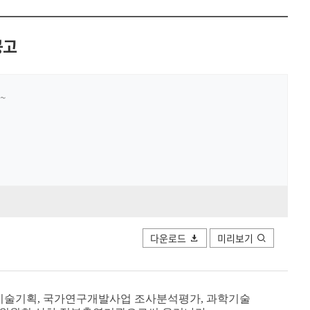
공유하
Print
share
공고
~
다운로드
미리보기
기술
기획, 국가연구개발사업 조사분석평가, 과학기술