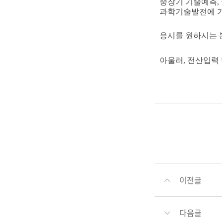
중장기
기술예측,
과
학기술발전에
기
응시를 원하시는
아울러, 전산입력 
이전글
다음글