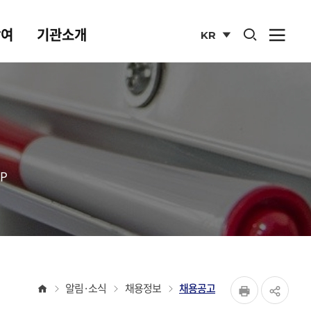
통합검색 열기
참여
기관소개
KR
사이
열기
국문
사이트
P
페이지
홈
알림·소식
채용정보
채용공고