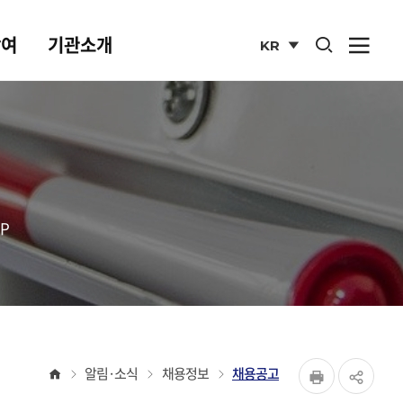
통합검색 열기
참여
기관소개
KR
사이
열기
국문
사이트
P
페이지
홈
알림·소식
채용정보
채용공고