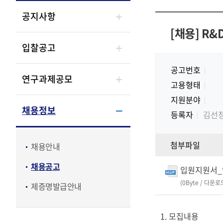
공지사항
[채용] R
입찰공고
공고번호
연구과제공모
고용형태
지원분야
채용정보
등록자
김선
첨부파일
채용안내
채용공고
입원지원서_
(0Byte / 다운로
제증명발급안내
1. 모집내용