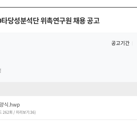
&D타당성분석단 위촉연구원 채용 공고
공고기간
정
양식.hwp
드 262회 / 미리보기:36)