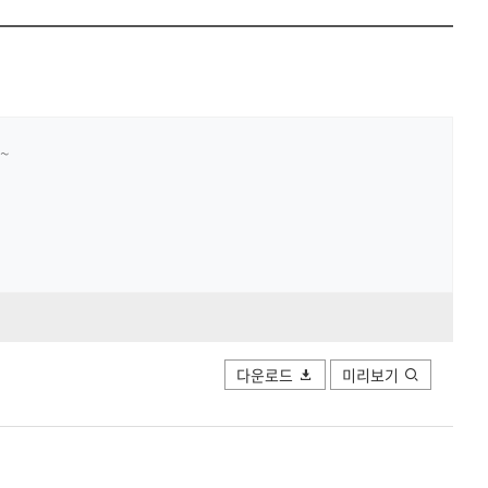
공유하
Print
share
~
다운로드
미리보기