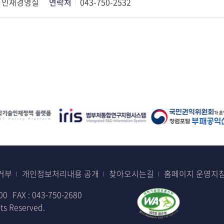
인재경영실
연락처
043-750-2532
거부
개인정보처리내용 공개
찾아오시는길
홈페이지 운영지
00
FAX : 043-750-2680
s Reserved.