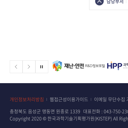
콘텐츠
담당부서
정보책임자
배너존
정지
개인정보처리방침
웹접근성이용가이드
이메일 무단수집 
충청북도 음성군 맹동면 원중로 1339
대표전화 :
043-750-23
Copyright 2020 © 한국과학기술기획평가원(KISTEP) All Right