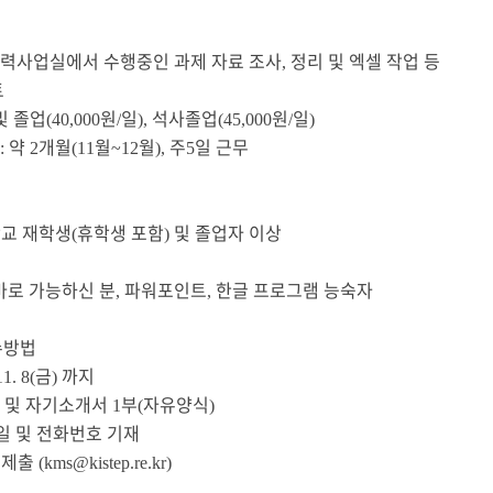
력사업실에서 수행중인 과제 자료 조사
정리 및 엑셀 작업 등
,
트
및 졸업
원
일
석사졸업
원
일
(40,000
/
),
(45,000
/
)
약
개월
월
월
주
일 근무
:
2
(11
~12
),
5
학교 재학생
휴학생 포함
및 졸업자 이상
(
)
바로 가능하신 분
파워포인트
한글 프로그램 능숙자
,
,
수방법
금
까지
11. 8(
)
 및 자기소개서
부
자유양식
1
(
)
일 및 전화번호 기재
제출
l
(kms@kistep.re.kr)