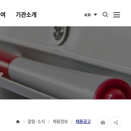
통합검색 열기
참여
기관소개
KR
사이
열기
국문
사이트
P
페이지
홈
알림·소식
채용정보
채용공고