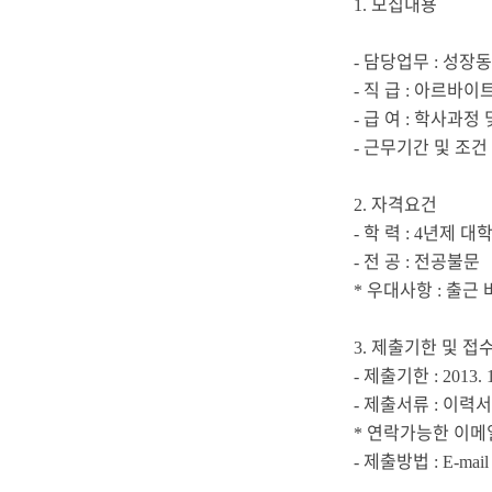
모집내용
1.
담당업무
성장동
-
:
직 급
아르바이
-
:
급 여
학사과정 
-
:
근무기간 및 조건
-
자격요건
2.
학 력
년제 대
-
: 4
전 공
전공불문
-
:
우대사항
출근 
*
:
제출기한 및 접
3.
제출기한
-
: 2013. 
제출서류
이력서
-
:
연락가능한 이메
*
제출방법
-
: E-mai