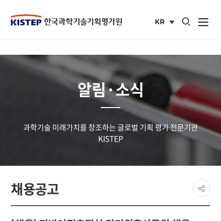
통합검색 열기
KR
사이트맵 열
국문
사이트
알림·소식
과학기술 미래가치를 창조하는 글로벌 기획 평가 전문기관
KISTEP
페이
채용공고
공유
share