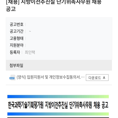
[채용] 지방이전추진실 단기위촉사무원 채용
공고
공고번호
공고기간
~
고용형태
지원분야
등록자
최인택
첨부파일
(양식) 입원지원서 및 개인정보수집동의서.hwp
다운로드