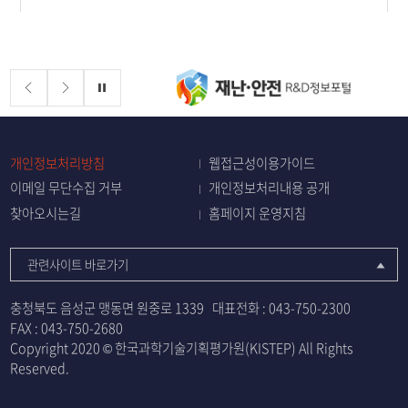
배너존
정지
개인정보처리방침
웹접근성이용가이드
이메일 무단수집 거부
개인정보처리내용 공개
찾아오시는길
홈페이지 운영지침
관련사이트 바로가기
충청북도 음성군 맹동면 원중로 1339
대표전화 :
043-750-2300
FAX : 043-750-2680
Copyright 2020 © 한국과학기술기획평가원(KISTEP) All Rights
Reserved.