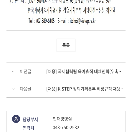
목록
이전글
[채용] 국제협력팀 육아휴직 대체인력(위촉연구직) 채용 공고
다음글
[채용] KISTEP 정책기획본부 비정규직 채용 공고
콘텐츠
인재경영실
담당부서
정보책임자
043-750-2532
연락처