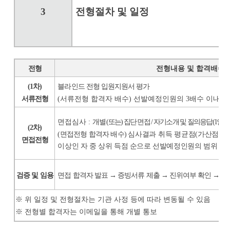
3
전형절차 및 일정
전형
전형내용 및 합격배수
(1
차
)
블라인드 전형 입원지원서 평가
서류전형
(
서류전형 합격자 배수
)
선발예정인원의
3
배수 이내
면접심사
:
개별
(
또는
)
집단 면접
/
자기소개 및 질의응답
(1
인당
(2
차
)
(
면접전형 합격자 배수
)
심사결과 취득 평균점
(
가산점 포
면접전형
이상인 자 중 상위 득점 순으로 선발예정인원의 범위
내
검증 및 임용
면접 합격자 발표
→
증빙서류 제출
→
진위여부 확인
→
최
※
위 일정 및 전형절차는 기관 사정 등에 따라 변동될 수 있음
※
전형별 합격자는 이메일을 통해 개별 통보