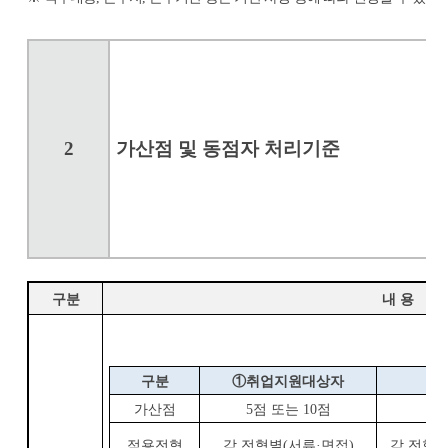
2
가산점 및 동점자 처리기준
구분
내 용
구분
①
취업지원대상자
②
가산점
5
점 또는
10
점
적용전형
각 전형별
(
서류
·
면접
)
각 전형