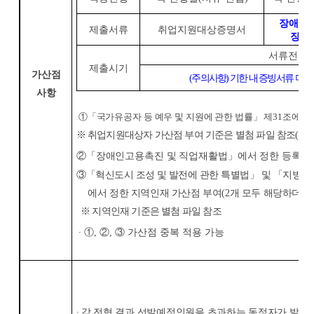
장애인
제출서류
취업지원대상증명서
장애
서류전형 
제출시기
가산점
(
주의사항
)
기한 내 증빙서류 미제
사항
①
「
국가유공자 등 예우 및 지원에 관한 법률
」
제
31
조에 따
※
취업지원대상자 가산점 부여 기준은 별첨 파일 참조
(
관련
②
「
장애인고용촉진 및 직업재활법
」
에서 정한 등록장
③
「
혁신도시 조성 및 발전에 관한 특별법
」
및
「
지방대
에서
정한 지역인재 가산점 부여
(2
개 모두 해당하더라
※
지역인재 기준은 별첨 파일 참조
∙
①
,
②
,
③
가산점 중복 적용 가능
∙
각 전형 결과 선발예정인원을 초과하는 동점자가 발생한