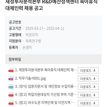
재정투자분석본부 R&D예산정책센터 육아휴직
대체인력 채용 공고
공고번호
공고기간
2025-03-27 ~ 2025-04-11
고용형태
비정규직
지원분야
위촉연구원
등록자
손경미
첨부파일
1. 재정투자분석본부 육아휴직 대체인력 채용 공고문.pdf
다운로드
2. 직무기술서001.jpg
다운로드
3. (양식) 입원지원서 및 개인정보 수집이용 동의서.hwp
다운로드
4. (참고) 취업지원대상자 가산점 부여 기준.pdf
다운로드
5. (참고) 비수도권 지역인재 및 이전지역 인재의 범위.pdf
다운로드