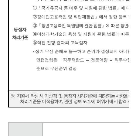
①
「
국가유공자 등 예우 및 지원에 관한 법률
」
에 따른
②
장애인고용촉진 및 직업재활법
」
에서 정한 등록 장
③
「
청년고용촉진 특별법에 관한 법률
」
에 따른 청년
(
분
동점자
④
여성과학기술인 육성 및 지원에 관한 법률에 따른 
처리기준
⑤
직전 전형 결과의 고득점자
∙
상기 우선 순에도 불구하고 순위가 결정되지 아니할 
면접전형은
「
직무적합도
→
전문역량
→
직무수행태
순으로 우선순위 결정
※
지원서 작성 시 가산점 및 동점자 처리기준에 해당되는 사항을 기재
처리기준을 미적용하며
,
관련 정보 오기재
,
허위기재 시 합격 또는