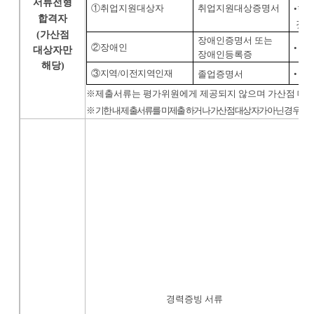
서류전형
①
취업지원대상자
취업지원대상증명서
•
한국
합격자
것만
(
가산점
장애인증명서 또는
②
장애인
•
정
대상자만
장애인등록증
해당
)
③
지역
/
이전지역인재
졸업증명서
•
해
※
제출서류는 평가위원에게 제공되지 않으며 가산점 대상
※
기한 내 제출서류를 미제출 하거나 가산점 대상자가 아닌 경우 합격
해
-
-
-
대
*
경력증빙 서류