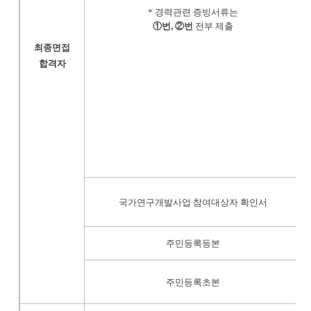
*
경력관련 증빙서류는
①
번
,
②
번
전부 제출
최종면접
서
합격자
작
국가연구개발사업 참여대상자 확인서
제
주민등록등본
-
남
주민등록초본
*