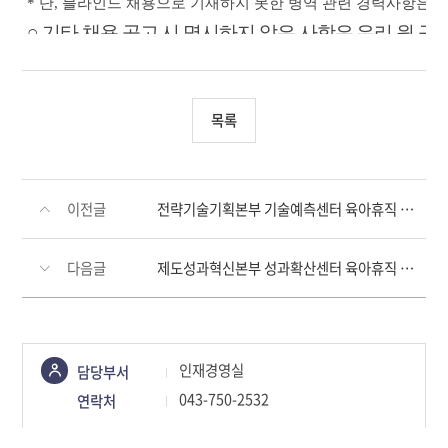
*
단
,
블라인드 채용으로 기재하지 못한 병역 관련 경력사항은 별
○
기타 채용 공고 시 명시하지 않은 사항은 우리 원 규
R&D
예산정책센터 육아휴직 대체인력 채용 추진
목록
이전글
전략기술기획본부 기술예측센터 육아휴직 대체인력 채용 공고
7
블라인드 채용 기준 안내
다음글
제도성과혁신본부 성과확산센터 육아휴직 대체인력 채용 공고
콘텐츠
○
직무능력 중심 블라인드 채용 도입으로 지원서
(
인재경영실
담당부서
간접적으로 인적사항이 드러나지 않도록 작성
정보책임자
043-750-2532
연락처
합격 취소 사유가 될 수 있음