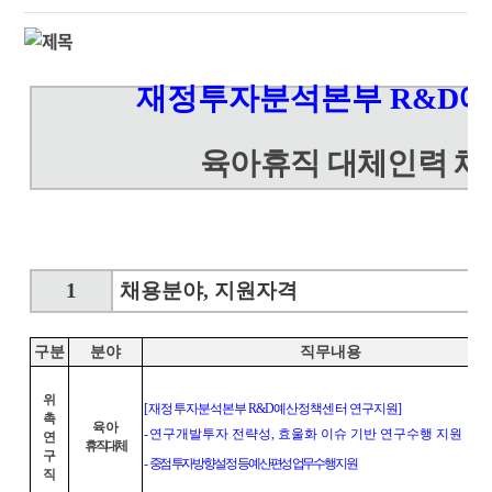
재정투자분석본부
R&D
예
육아휴직 대체인력 채
1
채용분야
,
지원자격
구분
분야
직무내용
위
[
재정투자분석본부
R&D
예산정책센터 연구지원
]
촉
육아
-
연구개발투자 전략성
,
효울화 이슈 기반 연구수행 지원
연
휴직대체
구
-
중점 투자방향 설정 등 예산편성 업무수행 지원
직