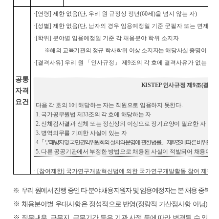
·
[
연령
]
제한 없음
(
단
,
우리 원 규정상 정년
(60
세
)
을 넘지 않는 자
)
·
[
성별
]
제한 없음
(
단
,
남자의 경우 임용예정일 기준 군필자 또는 면제자
)
·
[
학위
]
분야별 임용예정일 기준 각 채용분야 학위 소지자
※
해외 교육기관의 정규 학사학위 이상 소지자는 해당사실 증명이 가능
·
[
결격사유
]
우리 원
「
인사규정
」
제
9
조의 각 호에 결격사유가 없는 자
공통
KISTEP
인사규정 제
9
조
(
결격
자격
요건
다음 각 호의
1
에 해당하는 자는 직원으로 임용하지 못한다
.
1.
국가공무원법 제
33
조의 각 호에 해당하는 자
2.
신체검사결과 신체 또는 정신상의 이상으로 장기요양이 필요한 자
3.
병역의무를 기피한 사실이 있는 자
4.
「
부패방지 및 국민권익위원회의 설치와 운영에 관한 법률
」
제
82
조에 따른 비위면직
5.
다른 공공기관에서 부정한 방법으로 채용된 사실이 적발되어 채용이 취
·
[
참여제한
]
국가연구개발혁신법에 의한 국가연구개발활동 참여 제한이 
※
우리 원에서 진행 중인 타 분야 채용지원자 및 임용예정자는 본 채용 중복지
※
채용분야별 우대사항은 정성적으로 반영
(
정량적 가산점사항 아님
)
※
직무내용
,
근무지
,
근무기간 등은 기관 사정 등에 따라 변경될 수 있