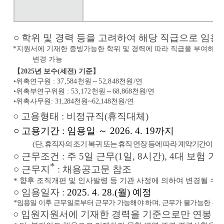
○
학위 및 경력 등을 고려하여 해당 직급으로 임용
*
지원서에 기재한 증빙가능한 학위 및 경력에 따라 직급을 부여하며
변경 가능
【
2025
년 보수
(
세전
)
기준
】
•
위촉연구원
:
37,584
천원
～
52,848
천원
/
연
•
위촉부연구위원
:
53,172
천원
～
68,868
천원
/
연
•
위촉사무원
:
31,284
천원
~62,148
천원
/
연
○
고용형태
:
비정규직
(
휴직대체
)
○
고용기간
:
임용일
～
2026. 4. 19
까지
(
단
,
휴직자의 조기 복귀 또는 휴직 연장 등에 따라 계약기간이 변
○
근무조건
:
주
5
일 근무
(1
일
, 8
시간
), 4
대 보험 가
*
○
근무지
:
채용공고문 참조
*
향후 조직개편 및 인사발령 등 기관 사정에 의하여 변경될 수 
○
임용일자
:
2025. 4. 28.(
월
)
예정
*
임용일 이후 근무일로부터 근무가 가능해야 하며
,
근무가 불가능한 경우
○
입원지원서에 기재한 경력을 기준으로만 연봉 산