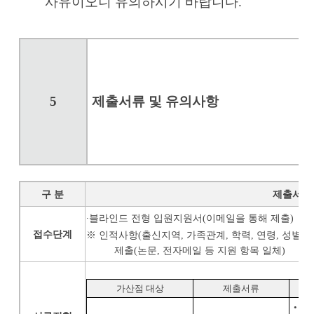
사유이오니 유의하시기 바랍니다
.
5
제출서류 및 유의사항
구 분
제출서류
∙
블라인드 전형 입원지원서
(
이메일을 통해 제출
)
접수단계
※
인적사항
(
출신지역
,
가족관계
,
학력
,
연령
,
성별
,
제출
(
논문
,
전자메일 등 지원 항목 일체
)
가산점 대상
제출서류
•
정