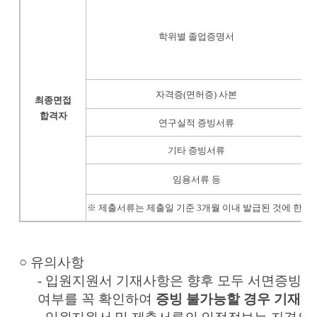
해
학위별 졸업증명서
자격증
(
면허증
)
사본
해
최종면접
합격자
연구실적 증빙서류
해
기타 증빙서류
입
임용서류 등
※
제출서류는 제출일 기준
3
개월 이내 발급된 것에 한하
○
유의사항
- 입원지원서 기재사항은 향후 모두 서면증빙이
여부를 꼭 확인하여
증빙 불가능할 경우 기재하