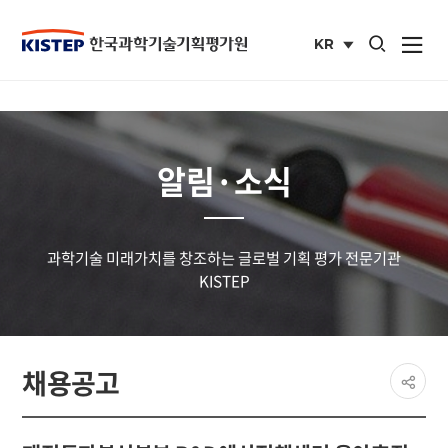
통합검색 열기
KR
사이트맵 열
국문
사이트
알림·소식
과학기술 미래가치를 창조하는 글로벌 기획 평가 전문기관
KISTEP
페이
채용공고
공유
share