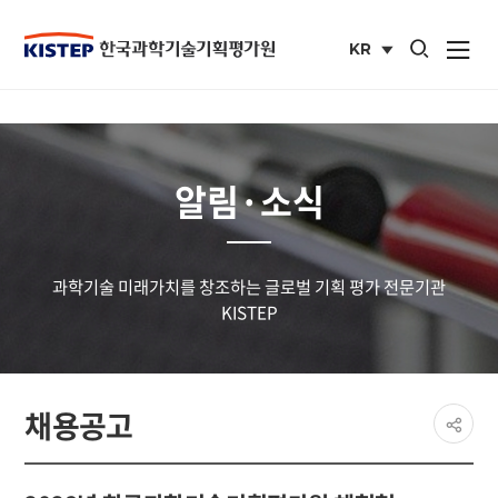
통합검색 열기
KR
사이트맵 열
국문
사이트
알림·소식
과학기술 미래가치를 창조하는 글로벌 기획 평가 전문기관
KISTEP
페이
채용공고
공유
share