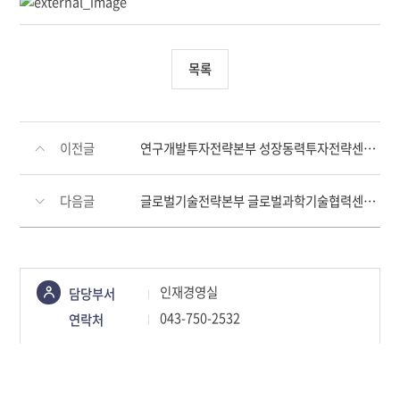
목록
이전글
연구개발투자전략본부 성장동력투자전략센터 육아휴직 대체인력 채용 공고
다음글
글로벌기술전략본부 글로벌과학기술협력센터 육아휴직 대체인력 채용 공고
콘텐츠
인재경영실
담당부서
정보책임자
043-750-2532
연락처