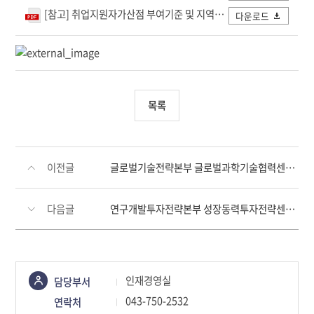
[참고] 취업지원자가산점 부여기준 및 지역인재 및 이전지역 인재 범위.pdf
다운로드
목록
이전글
글로벌기술전략본부 글로벌과학기술협력센터 육아휴직 대체인력 채용 재공고
다음글
연구개발투자전략본부 성장동력투자전략센터 육아휴직 대체인력 채용 재공고
콘텐츠
인재경영실
담당부서
정보책임자
043-750-2532
연락처