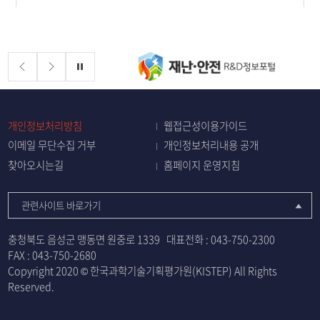
배너존
정지
개인정보처리방침
웹접근성이용가이드
이메일 무단수집 거부
개인정보처리내용 공개
찾아오시는길
홈페이지 운영지침
관련사이트 바로가기
충청북도 음성군 맹동면 원중로 1339
대표전화 :
043-750-2300
FAX : 043-750-2680
Copyright 2020 © 한국과학기술기획평가원(KISTEP) All Rights
Reserved.