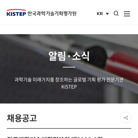
통합검색 열기
KR
사이트맵 열
국문
사이트
알림·소식
과학기술 미래가치를 창조하는 글로벌 기획 평가 전문기관
KISTEP
페이
채용공고
공유
share