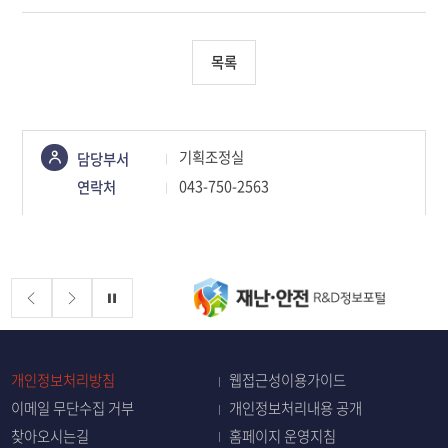
목록
콘텐츠
기획조정실
담당부서
정보책임자
043-750-2563
연락처
배너존
정지
개인정보처리방침
웹접근성이용가이드
이메일 무단수집 거부
개인정보처리내용 공개
찾아오시는길
홈페이지 운영지침