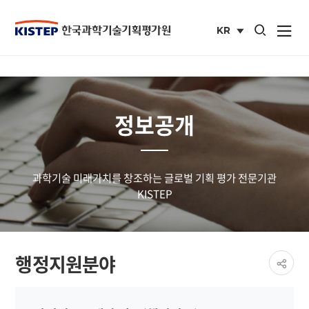
통합검색 열기
KR
사이트맵 열
국문
사이트
정보공개
과학기술 미래가치를 창조하는 글로벌 기획 평가 전문기관
KISTEP
페이
행정지원분야
공유
share