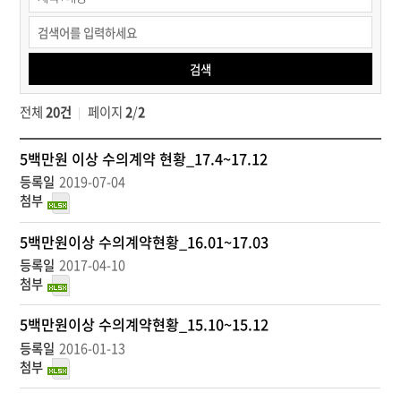
청렴정보공개
>
수의계약현황
검색
검색
전체
20건
페이지
2
/
2
정
5백만원 이상 수의계약 현황_17.4~17.12
보
2019-07-04
공
개
>
5백만원이상 수의계약현황_16.01~17.03
청
2017-04-10
렴
정
보
5백만원이상 수의계약현황_15.10~15.12
공
개
2016-01-13
>
수