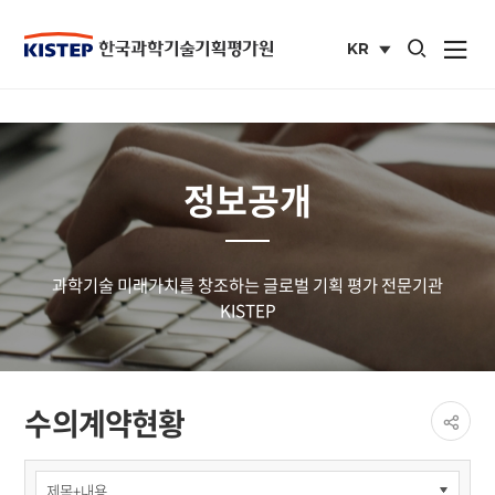
통합검색 열기
KR
사이트맵 열
국문
사이트
정보공개
과학기술 미래가치를 창조하는 글로벌 기획 평가 전문기관
KISTEP
페이
수의계약현황
공유
share
정보공개
>