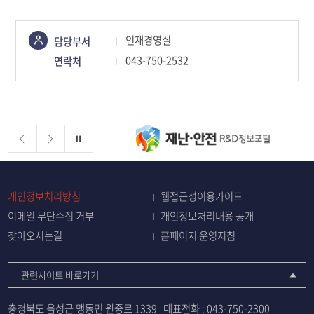
콘텐츠
인재경영실
담당부서
정보책임자
043-750-2532
연락처
배너존
정지
개인정보처리방침
웹접근성이용가이드
이메일 무단수집 거부
개인정보처리내용 공개
찾아오시는길
홈페이지 운영지침
관련사이트 바로가기
충청북도 음성군 맹동면 원중로 1339
대표전화 :
043-750-2300