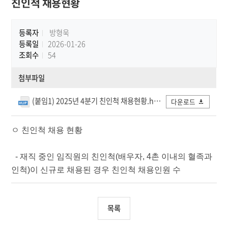
친인척 채용현황
등록자
방형욱
등록일
2026-01-26
조회수
54
첨부파일
(붙임1) 2025년 4분기 친인척 채용현황.hwp
다운로드
ㅇ 친인척 채용 현황
- 재직 중인 임직원의 친인척(배우자, 4촌 이내의 혈족과
인척)이 신규로 채용된 경우 친인척 채용인원 수
목록