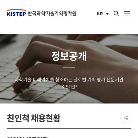
통합검색 열기
KR
사이트맵 열
국문
사이트
정보공개
과학기술 미래가치를 창조하는 글로벌 기획 평가 전문기관
KISTEP
페이
친인척 채용현황
공유
share