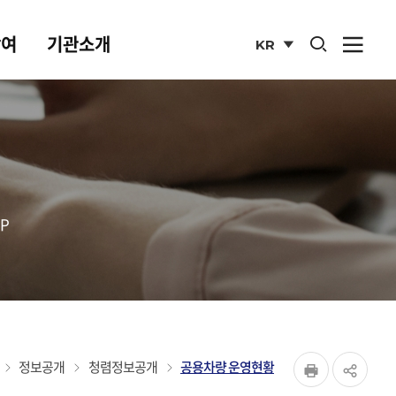
통합검색 열기
참여
기관소개
KR
사이
열기
국문
사이트
P
페이지
홈
정보공개
청렴정보공개
공용차량 운영현황