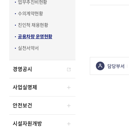
업무추진비현황
수의계약현황
친인척 채용현황
공용차량 운영현황
실천서약서
콘텐츠
담당부서
경영공시
정보책임자
사업실명제
안전보건
시설자원개방