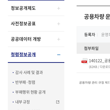
정보공개제도
공용차량 운
사전정보공표
등록자
윤명
공공데이터 개방
첨부파일
청렴정보공개
140122_
(82KB / 다운로드
감사 사례 및 결과
반부패·청렴
공용차량 관리 규정 제11
부패행위 현황 공개
내부 규정