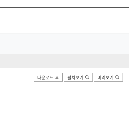
공유하
Print
share
다운로드
펼쳐보기
미리보기