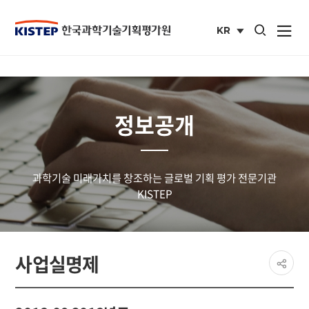
통합검색 열기
KR
사이트맵 열
국문
사이트
정보공개
과학기술 미래가치를 창조하는 글로벌 기획 평가 전문기관
KISTEP
페이
사업실명제
공유
share