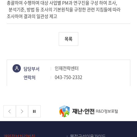
총괄하여 수행하며 대상 사업별 PM과 연구진을 구성 하여 조사,
분석기준, 방법 등 조사의 기본원칙을 규정한 관련 지침들에 따라
조사하여 결과의 일관성 제고
목록
콘텐츠
인재전략센터
담당부서
정보책임자
043-750-2332
연락처
배너존
정지
개인정보처리방침
웹접근성이용가이드