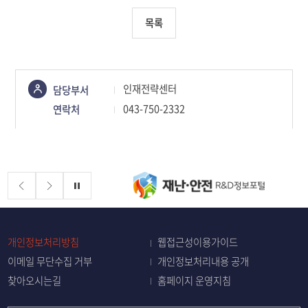
목록
콘텐츠
인재전략센터
담당부서
정보책임자
043-750-2332
연락처
배너존
정지
개인정보처리방침
웹접근성이용가이드
이메일 무단수집 거부
개인정보처리내용 공개
찾아오시는길
홈페이지 운영지침