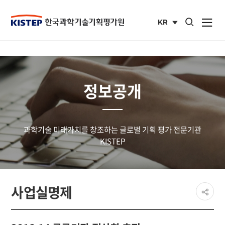
통합검색 열기
KR
사이트맵 열
국문
사이트
정보공개
과학기술 미래가치를 창조하는 글로벌 기획 평가 전문기관
KISTEP
페이
사업실명제
공유
share