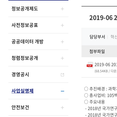
정보공개제도
2019-0
사전정보공표
담당부서
혁
공공데이터 개방
첨부파일
청렴정보공개
2019-06
(68.54KB / 다
경영공시
○ 추진배경 : 과학
사업실명제
○ 총사업비: 105
○ 주요내용
안전보건
- 2018년 국가
- 2018년 국가