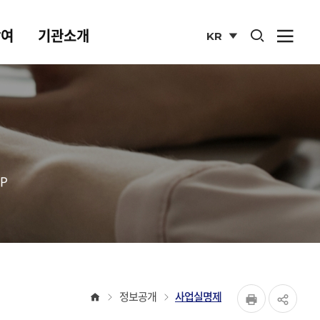
통합검색 열기
참여
기관소개
KR
사이
열기
국문
사이트
P
페이지
홈
정보공개
사업실명제