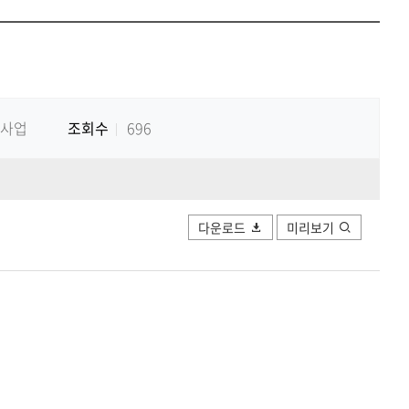
공유하
Print
share
 사업
조회수
696
다운로드
미리보기