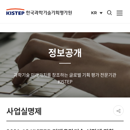
통합검색 열기
KR
사이트맵 열
국문
사이트
정보공개
과학기술 미래가치를 창조하는 글로벌 기획 평가 전문기관
KISTEP
페이
사업실명제
공유
share