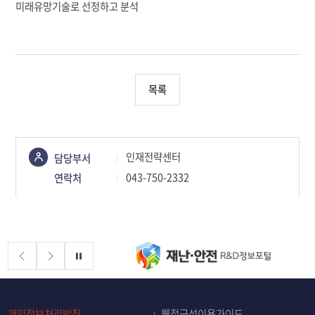
미래유망기술로 선정하고 분석
목록
콘텐츠
인재전략센터
담당부서
정보책임자
043-750-2332
연락처
배너존
정지
개인정보처리방침
웹접근성이용가이드