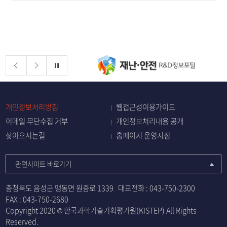
배너존
정지
개인정보처리방침
웹접근성이용가이드
이메일 무단수집 거부
개인정보처리내용 공개
찾아오시는길
홈페이지 운영지침
관련사이트 바로가기
충청북도 음성군 맹동면 원중로 1339
대표전화 :
043-750-2300
FAX : 043-750-2680
Copyright 2020 © 한국과학기술기획평가원(KISTEP) All Rights
Reserved.