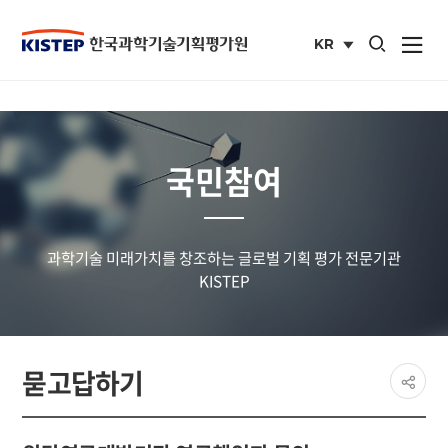
통합검색 열기
KR
사이트맵 열
국문
사이트
국민참여
과학기술 미래가치를 창조하는 글로벌 기획 평가 전문기관
KISTEP
페이
묻고답하기
공유
share