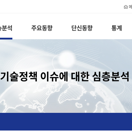
메
슈분석
주요동향
단신동향
통계
기술정책 이슈에 대한 심층분석