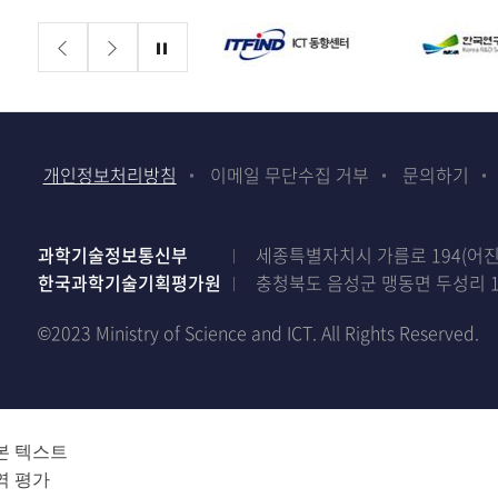
배너존
정지
개인정보처리방침
이메일 무단수집 거부
문의하기
과학기술정보통신부
세종특별자치시 가름로 194(어진동)
한국과학기술기획평가원
충청북도 음성군 맹동면 두성리 1
©2023 Ministry of Science and ICT. All Rights Reserved.
본 텍스트
역 평가