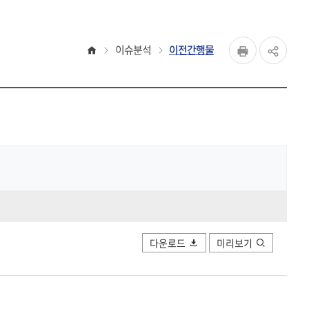
페이지
홈
이슈분석
이전간행물
공유하
Print
share
다운로드
미리보기