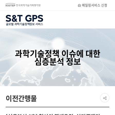
메일링서비스 신청
S&T GPS
과학기술정책 이슈에 대한
심층분석 정보
페이
이전간행물
공유
share