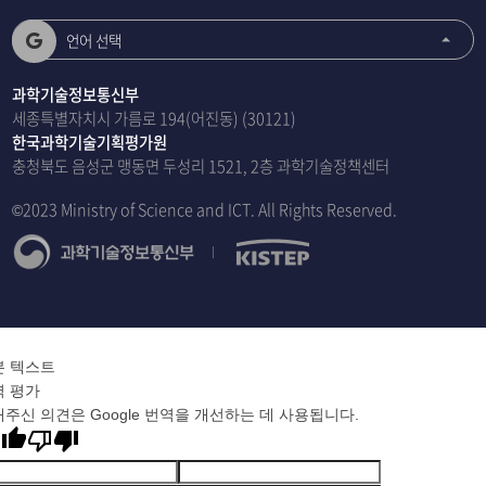
언어 선택
과학기술정보통신부
세종특별자치시 가름로 194(어진동) (30121)
한국과학기술기획평가원
충청북도 음성군 맹동면 두성리 1521, 2층 과학기술정책센터
©2023 Ministry of Science and ICT. All Rights Reserved.
본 텍스트
역 평가
주신 의견은 Google 번역을 개선하는 데 사용됩니다.