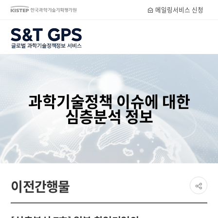
메일링서비스 신청
S&T GPS
과학기술정책 이슈에 대한
심층분석 정보
페이
이전간행물
공유
share