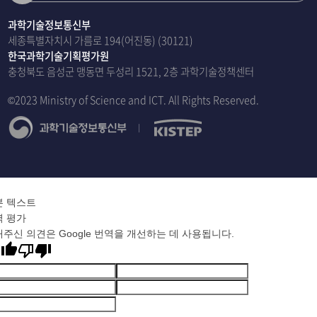
과학기술정보통신부
세종특별자치시 가름로 194(어진동) (30121)
한국과학기술기획평가원
충청북도 음성군 맹동면 두성리 1521, 2층 과학기술정책센터
©2023 Ministry of Science and ICT. All Rights Reserved.
본 텍스트
역 평가
주신 의견은 Google 번역을 개선하는 데 사용됩니다.