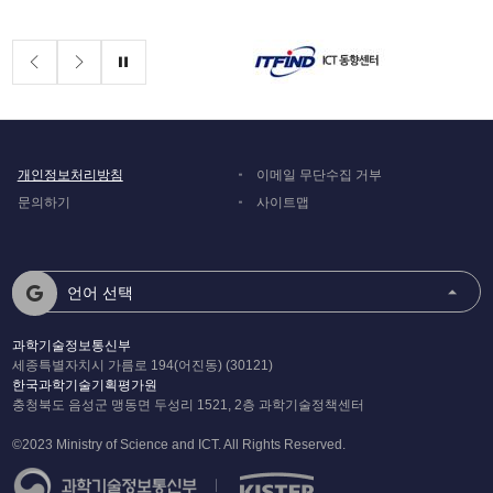
배너존
정지
개인정보처리방침
이메일 무단수집 거부
문의하기
사이트맵
언어 선택
과학기술정보통신부
세종특별자치시 가름로 194(어진동) (30121)
한국과학기술기획평가원
충청북도 음성군 맹동면 두성리 1521, 2층 과학기술정책센터
©2023 Ministry of Science and ICT. All Rights Reserved.