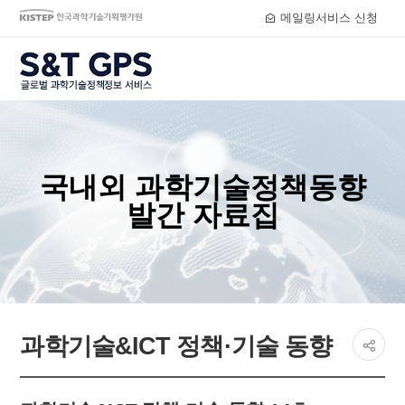
메일링서비스 신청
S&T GPS
국내외 과학기술정책동향
발간 자료집
페이지
과학기술&ICT 정책·기술 동향
공유하
share