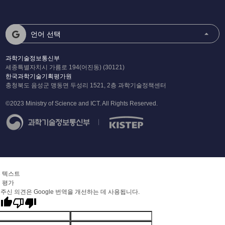
언어 선택
과학기술정보통신부
세종특별자치시 가름로 194(어진동) (30121)
한국과학기술기획평가원
충청북도 음성군 맹동면 두성리 1521, 2층 과학기술정책센터
©2023 Ministry of Science and ICT. All Rights Reserved.
 텍스트
 평가
주신 의견은 Google 번역을 개선하는 데 사용됩니다.