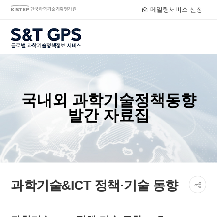
메일링서비스 신청
S&T GPS
국내외 과학기술정책동향
발간 자료집
페이지
과학기술&ICT 정책·기술 동향
공유하
share