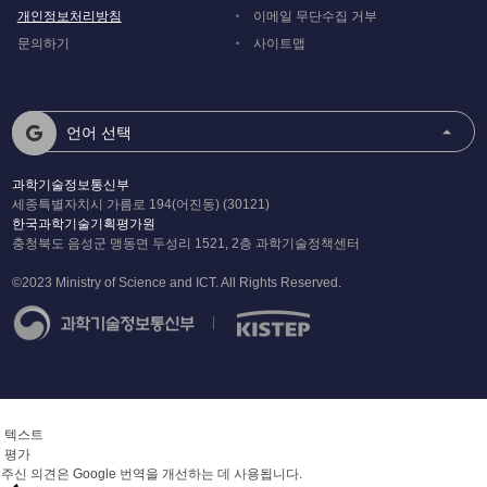
개인정보처리방침
이메일 무단수집 거부
문의하기
사이트맵
언어 선택
과학기술정보통신부
세종특별자치시 가름로 194(어진동) (30121)
한국과학기술기획평가원
충청북도 음성군 맹동면 두성리 1521, 2층 과학기술정책센터
©2023 Ministry of Science and ICT. All Rights Reserved.
 텍스트
 평가
주신 의견은 Google 번역을 개선하는 데 사용됩니다.