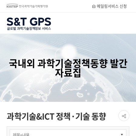
메일링서비스 신청
S&T GPS
국내외 과학기술정책동향 발간
자료집
페이
과학기술&ICT 정책·기술 동향
공유
share
간행물
>