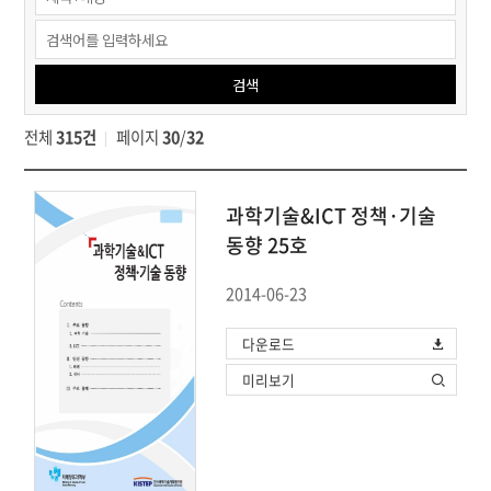
과학기술
&ICT
정책
검색
·
기술
전체
315건
페이지
30
/
32
동향
검색
과학기술&ICT 정책·기술
동향 25호
2014-06-23
다운로드
미리보기