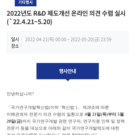
기타행사
2022년도 R&D 제도개선 온라인 의견 수렴 실시
(`22.4.21~5.20)
일시
2022-04-21(목) 00:00 ~ 2022-05-20(금) 23:59
장소
행사안내
안녕하십니까
?
「
국가연구개발혁신법
(
이하
‘
혁신법
’)
」
제
28
조에 따른
이해관계자
·
전문가 의견 수렴의 일환으로
4
월
21
일
(
목
)
부터
5
월
20
일
(
금
)
까지 국가연구개발 관련 연구자
,
연구지원 인력 및 정책
전문가 등을 대상으로 아래와 같이 국가연구개발제도에 대한
개선 의견수렴을 실시하오니
,
많은 참여바랍니다
.