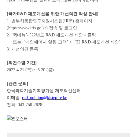
[
국가
R&D
제도개선을 위한 개선의견 작성 안내
]
1. 범부처통합연구지원시스템
(IRIS)
홈페이지
(
https://www.iris.go.kr
)
접속 및 로그인
2. ‘
퀵메뉴
’- `22
년도
R&D
제도개선 제안
–
클릭
또는
, ‘
메인페이지 알림
·
고객
’ > ‘`22 R&D
제도개선 제안
’
3. 개선의견 등록
[
의견수렴 기간
]
2022.4.21.(
목
) ~ 5.20.(
금
)
[
관련 문의
]
한국과학기술기획평가원 제도혁신센터
이메일
:
rnd_opinion@kistep.re.kr
전화
: 043-750-2628