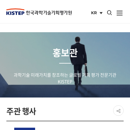
통합검색 열기
KR
사이트맵 열
국문
사이트
홍보관
과학기술 미래가치를 창조하는 글로벌 기획 평가 전문기관
KISTEP
페이
주관 행사
공유
share